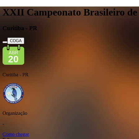
XXII Campeonato Brasileiro de
Curitiba - PR
COGA
ABR
20
Curitiba - PR
Organização
-
Como chegar