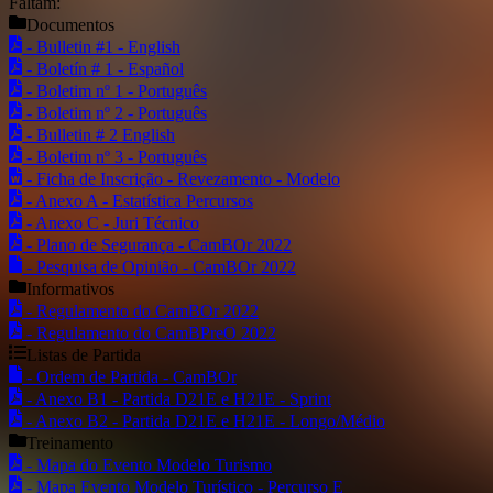
Faltam:
Documentos
- Bulletin #1 - English
- Boletín # 1 - Español
- Boletim nº 1 - Português
- Boletim nº 2 - Português
- Bulletin # 2 English
- Boletim nº 3 - Português
- Ficha de Inscrição - Revezamento - Modelo
- Anexo A - Estatística Percursos
- Anexo C - Juri Técnico
- Plano de Segurança - CamBOr 2022
- Pesquisa de Opinião - CamBOr 2022
Informativos
- Regulamento do CamBOr 2022
- Regulamento do CamBPreO 2022
Listas de Partida
- Ordem de Partida - CamBOr
- Anexo B1 - Partida D21E e H21E - Sprint
- Anexo B2 - Partida D21E e H21E - Longo/Médio
Treinamento
- Mapa do Evento Modelo Turismo
- Mapa Evento Modelo Turístico - Percurso E